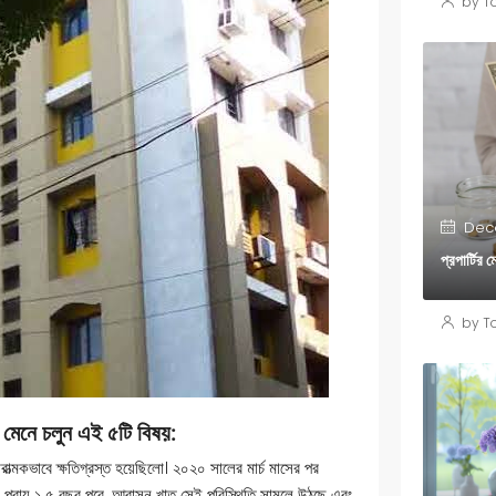
by To
Dece
প্রপার্টির
by To
 মেনে চলুন এই ৫টি বিষ
য়:
াত্মকভাবে ক্ষতিগ্রস্ত হয়েছিলো। ২০২০ সালের মার্চ মাসের পর
তমানে প্রায় ১.৫ বছর পরে, আবাসন খাত সেই পরিস্থিতি সামলে উঠছে এবং