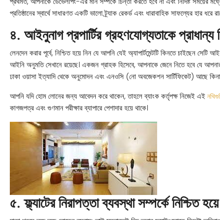
প্রথমত, আপনাকে ডেভেলপিং-এর মান সম্পর্কে চিন্তা করতে হবে না এবং নির্দিষ্ট সময়ের মধ
প্রতিষ্ঠানের স্বার্থে সাধারণত একটি ভালো ট্র্যাক রেকর্ড এবং ধারাবাহিক সাফল্যের হার ধরে রা
৪. আইনুনাগ প্রপার্টির গ্রহণযোগ্যতাকে প্রাধান্য 
লেনদেন করার পূর্বে, নিশ্চিত হয়ে নিন যে আপনি যেই অ্যাপার্টমেন্টটি কিনতে চাইছেন সেটি 
আইনি অনুমতি সেখানে রয়েছে। একজন গ্রাহক হিসেবে, আপনাকে জেনে নিতে হবে যে আপনার ডেভে
ঢাকা ওয়াসা ইত্যাদি থেকে অনুমোদন এবং এনওসি (নো অবজেকশন সার্টিফিকেট) আছে কিনা
আপনি যদি হোম লোনের জন্য আবেদন করে থাকেন, তাহলে ব্যাংক কর্তৃপক্ষ নিজেই এই
নথিগু
কাগজপত্র এবং গুণমান পরীক্ষার ব্যাপারে পেশাদার হয়ে থাকে।
৫. ফ্ল্যাটের নিরাপত্তা ব্যবস্থা সম্পর্কে নিশ্চিত হয়