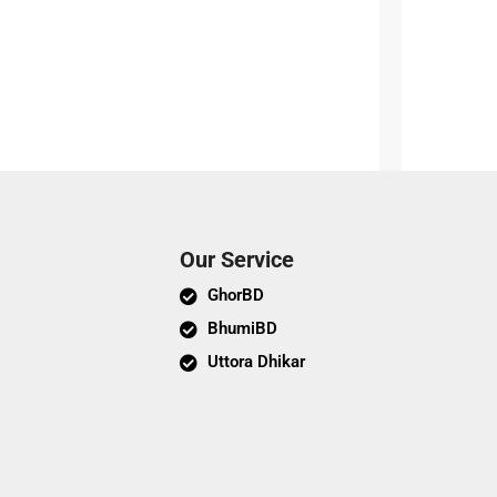
Our Service
GhorBD
BhumiBD
Uttora Dhikar