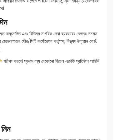
্যে আপনার ডেলিভারি পেতে পারবেন। উপরন্তু, স্বনামধন্য ডেভেলপাররা
খে।
দিন
আইনত অনুমোদিত এবং বিভিন্ন নাগরিক সেবা ব্যবহারের ক্ষেত্রে সমস্ত
লপারের পৌর/সিটি কর্পোরেশন কর্তৃপক্ষ, বিদ্যুৎ উন্নয়ন বোর্ড,
।
পরীক্ষা করবে। স্বনামধন্য যেকোনো রিয়েল এস্টেট প্রতিষ্ঠান আইনি
লি
ে নিন