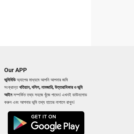
Our APP
ভূমিবিডি
অ্যাপের মাধ্যমে আপনি আপনার জমি
সংক্রান্ত
খতিয়ান, দলিল, নামজারি, উত্তরাধিকার ও ভূমি
আইন
সম্পর্কিত তথ্য সহজে খুঁজে পাবেন। এখনই ডাউনলোড
করুন এবং আপনার ভূমি তথ্য হাতের নাগালে রাখুন।