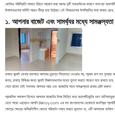
কোভিড পরিস্থিতি সামলে উঠতে আরোপ করা পরপর দুটি লকডাউনের কারণে অসংখ্য অ্যাপার্টমেন্
উপাদানগুলোর ঘাটতি আরও তীব্র হয়ে উঠেছে। এই বিষয়গুলোর উপস্থিতির কথা মাথায় রেখে
১. আপনার বাজেট এবং সামর্থ্যর মধ্যে সামঞ্জস্যতা 
ঢাকায় ফ্ল্যাট কেনার ব্যাপারে আপনার চূড়ান্ত সিদ্ধান্ত নেওয়ার পর, প্রথম ধাপ হল পুনরায় 
জন্য, ঢাকায় বিক্রির জন্য ফ্ল্যাট বিজ্ঞাপনগুলোর মধ্যে তুলনা করতে পারেন। মনে রাখতে হবে, প্
পেতে থাকে। তাই সবসময় আপনার আয় এবং বাজেটের সাথে সামঞ্জস্যতা রাখার চেষ্টা করুন।
প্রাথমিক পদক্ষেপ হিসেবে আপনার বাজেটের উপর ভিত্তি করে অ্যাপার্টমেন্টের ধরণ তালিকাভুক
যেতে পারে। এছাড়াও আপনি Bikroy.com এর মত বাংলাদেশের যেকোনো জনপ্রিয় প্রপার্টি
ক্ষেত্রে ক্ষেত্রে অস্থিতিশীল কোনো পরিবর্তন লক্ষ্য করতে ভুলবেন না, এটি আপনাকে বর্তমান বা