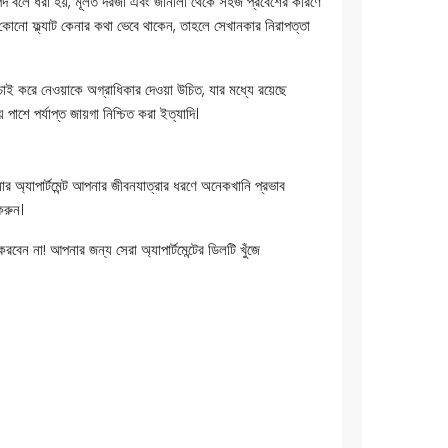
াপদ বলে ধরা হয়, মূলত দরজা এবং জানালা থেকে সহজ প্রবেশের কারণে
র কোনো ফ্ল্যাট কেনার কথা ভেবে থাকেন, তাহলে সেখানকার নিরাপত্তা
যাচাই করে নেওয়াকে অগ্রাধিকার দেওয়া উচিত, যার মধ্যে রয়েছে
াশে পর্যাপ্ত জায়গা নিশ্চিত করা ইত্যাদি।
নার অ্যাপার্টমেন্ট আপনার জীবনযাত্রার ধরণে অনেকখানি প্রভাব
 করুন।
 করবেন না! আপনার জন্য সেরা অ্যাপার্টমেন্টের ডিলটি খুঁজে