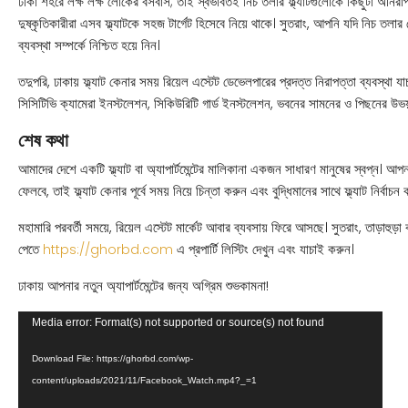
ঢাকা শহরে লক্ষ লক্ষ লোকের বসবাস; তাই স্বভাবতই নিচ তলার ফ্ল্যাটগুলোকে কিছুটা অনির
দুষ্কৃতিকারীরা এসব ফ্ল্যাটকে সহজ টার্গেট হিসেবে নিয়ে থাকে। সুতরাং, আপনি যদি নিচ তলা
ব্যবস্থা সম্পর্কে নিশ্চিত হয়ে নিন।
তদুপরি, ঢাকায় ফ্ল্যাট কেনার সময় রিয়েল এস্টেট ডেভেলপারের প্রদত্ত নিরাপত্তা ব্যবস্থা 
সিসিটিভি ক্যামেরা ইনস্টলেশন, সিকিউরিটি গার্ড ইনস্টলেশন, ভবনের সামনের ও পিছনের উভয় প
শেষ কথা
আমাদের দেশে একটি ফ্ল্যাট বা অ্যাপার্টমেন্টের মালিকানা একজন সাধারণ মানুষের স্বপ্ন। আপ
ফেলবে, তাই ফ্ল্যাট কেনার পূর্বে সময় নিয়ে চিন্তা করুন এবং বুদ্ধিমানের সাথে ফ্ল্যাট নির্বাচন
মহামারি পরবর্তী সময়ে, রিয়েল এস্টেট মার্কেট আবার ব্যবসায় ফিরে আসছে। সুতরাং, তাড়াহুড়া
পেতে
এ প্রপার্টি লিস্টিং দেখুন এবং যাচাই করুন।
https://ghorbd.com
ঢাকায় আপনার নতুন অ্যাপার্টমেন্টের জন্য অগ্রিম শুভকামনা!
Video
Media error: Format(s) not supported or source(s) not found
Player
Download File: https://ghorbd.com/wp-
content/uploads/2021/11/Facebook_Watch.mp4?_=1