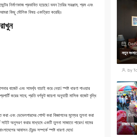
টের নির্মাণকাজ প্রভাবিত হয়েছে। ভবন তৈরির সরঞ্জাম, শ্রম এবং
, আমরা কিছু মৌলিক বিষয় একত্রিত করেছিঃ
রাখুন
Dece
নতুন সংসারে
by To
আপনার বাজেট এবং সামর্থ্য যাচাই করে নেয়া। স্পষ্ট ধারণা পাওয়ার
রপার্টি করের সাথে, প্রতি বর্গফুট জায়গা অনুযায়ী মাসিক বাজেট বৃদ্ধি
Dece
্ত করা এবং ডেভেলপারদের পোস্ট করা বিজ্ঞাপনের মূল্যের তুলনা করা
 সাইট অনুসরণ করার মাধ্যমে একটি তুলনা সাজাতে পারেন। দামের
ঢাকায় বাজ
ংলাদেশের আবাসন ট্রেন্ড সম্পর্কে স্পষ্ট ধারণা দেবে।