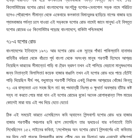
কিলোমিটারের যশোর রোড। বাংলাদেশের অংশটুকু যশোর-বেনাপোল সড়ক নামে পরিচিত
হলেও পেট্রাপোল সীমান্ত থেকে একেবারে কলকাতা বিমানবন্দর ছাড়িয়ে নাগের বাজার হয়ে
শ্যামবাজার পর্যন্ত চলে যাওয়া এই সড়ককে যশোর রোড নামেই জানে মানুষ। এই বিস্তৃত
যশোর রোডের ৩৫ কিলোমিটার পড়েছে বাংলাদেশে, বাকিটা পশ্চিমবঙ্গে।
৭১-এ যশোর রোড
বাংলাদেশের ইতিহাসে ১৯৭১ আর যশোর রোড এক সূত্রে গাঁথা। পাকিস্তানি হানাদার
বাহিনীর বর্বরতা থেকে বাঁচতে পূর্ব বাংলা থেকে অসংখ্য মানুষ শরণার্থী হিসেবে আশ্রয়
নিয়েছিল ভারতের সীমান্তে। গাড়ি বা ট্রেন ভ্রমণ তখন এই পালিয়ে বেড়ানো মানুষগুলোর
জন্য নিতান্তই বিলাসিতা। কয়েক হাজার বাঙালি তখন এই যশোর রোড ধরে পায়ে হেঁটেই
পাড়ি দিয়েছিল দীর্ঘ পথ, শুধুমাত্র
শরণার্থী শিবিরে একটু নিরাপদ আশ্রয়ের খোঁজে
। কিন্তু
৭১ এর বাস্তবতা এত সহজ ছিল না। বহু পথযাত্রী নিঃস্ব ও ক্ষুধার্ত অবস্থায় হাঁটার কষ্ট
সহ্য না করতে পেরে মারা যান এই যশোর রোডের বুকে। অনেক রোগাক্রান্ত শিশু মায়ের
কোলেই মারা যায় এই পথ দিয়ে যেতে যেতে।
ঠিক এই সময়েই ভারতে এসেছিলেন কবি অ্যালেন গিন্সবার্গ। যশোর রোড ধরে হাজার
হাজার শরণার্থীর পথচলার ছবি ছাপ ফেলেছিল তার হৃদয়েও। যার বর্ণনাতেই তিনি
লিখেছিলেন ১৫২ লাইনের কবিতা, ‘‌সেপ্টেম্বর অন যশোর রোড’‌। গিন্সবার্গের ওই কবিতায়
সুর দিয়ে সেই গানকে বিশ্ববাসীর কাছে পৌঁছে দেন বব ডিলান। আর এভাবেই দক্ষিণপূর্ব