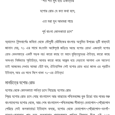
“শত শত মুখ হায় একাত্তর
যশোর রোড যে কত কথা বলে,
এত মরা মুখ আধমরা পায়ে
পূর্ব বাংলা কোলকাতা চলে”
অ্যালেন গিন্সবার্গের কবিতা থেকে মৌসুমী ভৌমিকের বাংলায় অনূদিত উপরের দুটি বাক্যই
জানান দেয়, ৭১ এর সাথে ক
তোটা আষ্টেপৃষ্ঠে জড়িয়ে আছে যশোর রোড! এজন্যই যশোর
রোড কেবলমাত্র একটি সড়ক নয়। কারো কাছে তা মহান মুক্তিযুদ্ধের ঐতিহ্য, কারো কাছে
অসংখ্য নির্মমতার স্মৃতিচিহ্ন, আবার কারো কাছে আজন্ম বয়ে বেড়ানো আলাদা এক আবেগ।
তাই আজকের লেখায় আমরা হেঁটে যাব, ঐতিহাসিক সেই যশোর রোড ধরে। জানব এর প্রাচীন
ইতিহাস, আর এর সাথে মিশে থাকা ৭১-এর ঐতিহ্য।
মানচিত্রে যশোর রোড
যশোর থেকে কোলকাতা পর্যন্ত চলে গিয়েছে যশোর রোড
প্রিয় যশোর রোড চলে গেছে বাংলাদেশ আর ভারতের পশ্চিমবঙ্গের বুক চিরে। যার পথের শুরু
বাংলাদেশের যশোর থেকে, আর শেষ বাংলাদেশ-পশ্চিমবঙ্গের সীমান্ত বেনাপোল-পেট্রাপোল
পেরিয়ে সেই কলকাতায়। ইতিহাস বলছে, যশোর থেকে বেনাপোল-পেট্রাপোল-বনগাঁ-
হাবড়া-বারাসাত পার হয়ে কলকাতার শ্যামবাজার পর্যন্ত বিস্তৃত ছিল এই ১২৫