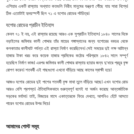
এশিয়ার একটি রাস্তায় অখ্যাত কতগুলি নিরীহ মানুষের যন্ত্রণা পৌঁছে যায় সারা বিশ্বে।
ঠিক এতোটাই হৃদয়স্পর্শী ছিল ৭১ এ যশোর রোডের পটচিত্র।
যশোর রোডের প্রাচীন ইতিহাস
কেবল ৭১ ই নয়, এই রাস্তার রয়েছে আরও এক সুপ্রাচীন ইতিহাস। ১৮৪০ সালের দিকে
নড়াইলের জমিদার কালী পোদ্দার তাঁর মায়ের গঙ্গাস্নানের জন্য যশোরের বকচর থেকে
কলকাতার কালীঘাট পর্যন্ত এই রাস্তা নির্মাণ করেছিলেন। সেই সময়ের দুই লক্ষ আটান্ন
হাজার টাকা খরচ করে কয়েক হাজার শ্রমিকের কঠোর পরিশ্রমে ১৮৪২ সালে সম্পূর্ণ
হয়েছিল নির্মাণ কাজ। এরপর জমিদার কালী পোদ্দার রাস্তায় ছায়ার জন্য দু’ধারে প্রচুর বৃক্ষ
রোপণ করেন। শতবর্ষী এই গাছগুলো এখনো দাঁড়িয়ে আছে কালের স্বাক্ষী হয়ে।
আজও যশোর রোডের দুই পাশের শতবর্ষী বৃক্ষ মাথা তুলে দাঁড়িয়ে আছে। এখন যশোর রোড
আরও বেশি প্রশস্ত। ঐতিহাসিকভাবে গুরুত্বপূর্ণ বলেই যা অর্জন করেছে আন্তর্জাতিক
সড়কের মর্যাদা। তাই, বিজয়ের মাসে একাত্তরকে ফিরে দেখতে, আপনিও হেঁটে আসতে
পারেন যশোর রোডের উপর দিয়ে।
আমাদের পোস্ট সমূহ