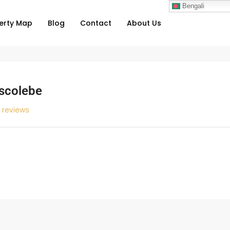
Bengali
erty Map
Blog
Contact
About Us
iscolebe
l reviews