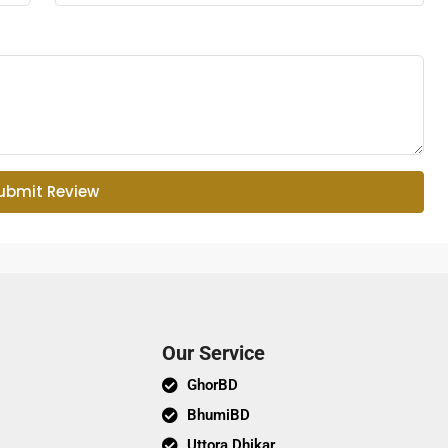
ubmit Review
Our Service
GhorBD
BhumiBD
Uttora Dhikar