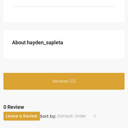
About hayden_sapleta
Reviews (0)
0 Review
Default Order
Leave a Review
Sort by: