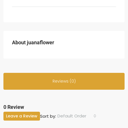
About juanaflower
Reviews (0)
0 Review
Default Order
Leave a Review
Sort by: