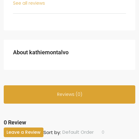
See all reviews
About kathiemontalvo
Reviews (0)
0 Review
Default Order
Leave a Review
Sort by: