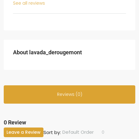
See all reviews
About lavada_derougemont
Reviews (0)
0 Review
Default Order
Leave a Review
Sort by: