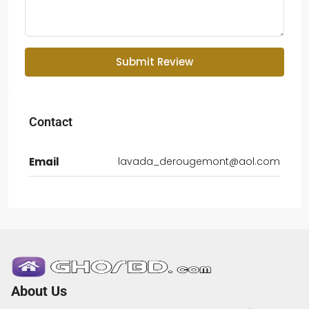
Submit Review
Contact
Email
lavada_derougemont@aol.com
About Us